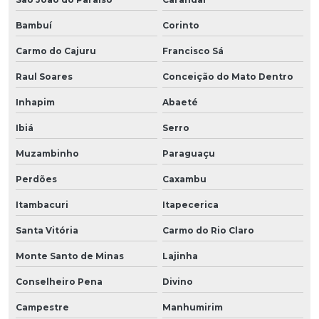
Bambuí
Corinto
Carmo do Cajuru
Francisco Sá
Raul Soares
Conceição do Mato Dentro
Inhapim
Abaeté
Ibiá
Serro
Muzambinho
Paraguaçu
Perdões
Caxambu
Itambacuri
Itapecerica
Santa Vitória
Carmo do Rio Claro
Monte Santo de Minas
Lajinha
Conselheiro Pena
Divino
Campestre
Manhumirim