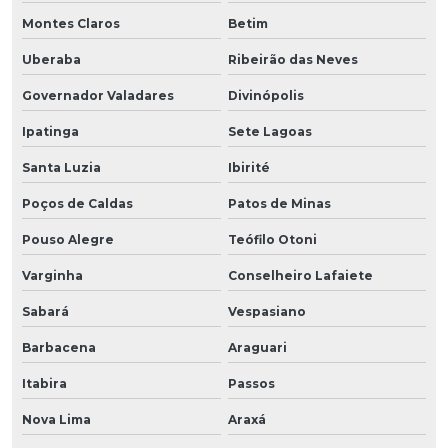
Montes Claros
Betim
Uberaba
Ribeirão das Neves
Governador Valadares
Divinópolis
Ipatinga
Sete Lagoas
Santa Luzia
Ibirité
Poços de Caldas
Patos de Minas
Pouso Alegre
Teófilo Otoni
Varginha
Conselheiro Lafaiete
Sabará
Vespasiano
Barbacena
Araguari
Itabira
Passos
Nova Lima
Araxá