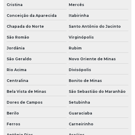
Cristina
Mercês
Conceição da Aparecida
Itabirinha
Chapada do Norte
Santo Antônio do Jacinto
São Romão
Virginópolis
Jordânia
Rubim
São Geraldo
Novo Oriente de Minas
Rio Acima
Divisópolis
Centralina
Bonito de Minas
Bela Vista de Minas
São Sebastião do Maranhão
Dores de Campos
Setubinha
Berilo
Guaraciaba
Ferros
Carneirinho
Antônio Dias
Araújos