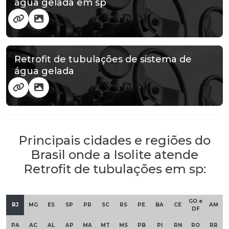
água gelada em sp
Retrofit de tubulações de sistema de
água gelada
Principais cidades e regiões do
Brasil onde a Isolite atende
Retrofit de tubulações em sp:
GO e
RJ
MG
ES
SP
PR
SC
RS
PE
BA
CE
AM
DF
PA
AC
AL
AP
MA
MT
MS
PB
PI
RN
RO
RR