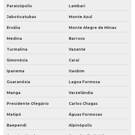
Paraisópolis
Lambari
Jaboticatubas
Monte Azul
Ervália
Monte Alegre de Minas
Medina
Barroso
Turmalina
Vazante
Simonésia
Caraí
Ipanema
Itaobim
Guaranésia
Lagoa Formosa
Manga
Varzelândia
Presidente Olegário
Carlos Chagas
Matipó
Águas Formosas
Baependi
Alpinópolis