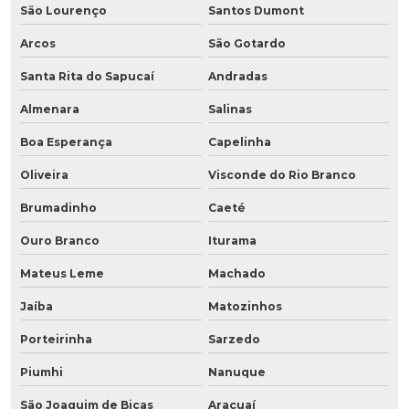
São Lourenço
Santos Dumont
Arcos
São Gotardo
Santa Rita do Sapucaí
Andradas
Almenara
Salinas
Boa Esperança
Capelinha
Oliveira
Visconde do Rio Branco
Brumadinho
Caeté
Ouro Branco
Iturama
Mateus Leme
Machado
Jaíba
Matozinhos
Porteirinha
Sarzedo
Piumhi
Nanuque
São Joaquim de Bicas
Araçuaí