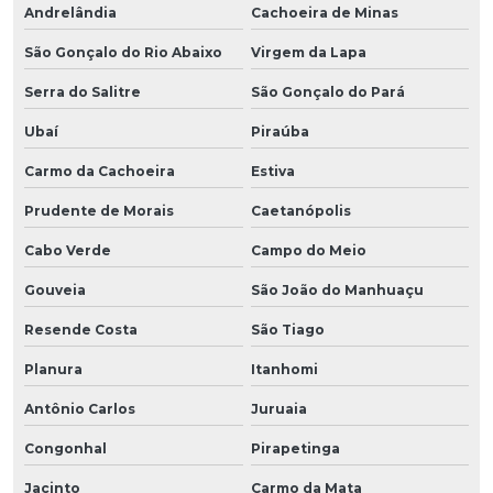
Andrelândia
Cachoeira de Minas
São Gonçalo do Rio Abaixo
Virgem da Lapa
Serra do Salitre
São Gonçalo do Pará
Ubaí
Piraúba
Carmo da Cachoeira
Estiva
Prudente de Morais
Caetanópolis
Cabo Verde
Campo do Meio
Gouveia
São João do Manhuaçu
Resende Costa
São Tiago
Planura
Itanhomi
Antônio Carlos
Juruaia
Congonhal
Pirapetinga
Jacinto
Carmo da Mata