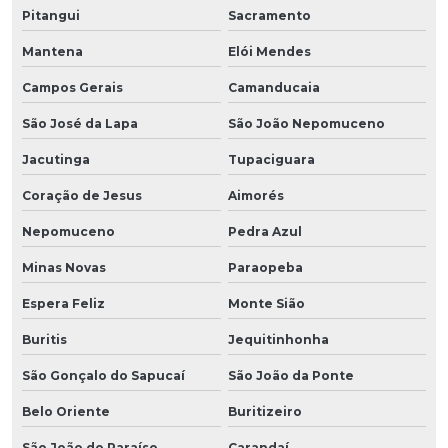
Pitangui
Sacramento
Mantena
Elói Mendes
Campos Gerais
Camanducaia
São José da Lapa
São João Nepomuceno
Jacutinga
Tupaciguara
Coração de Jesus
Aimorés
Nepomuceno
Pedra Azul
Minas Novas
Paraopeba
Espera Feliz
Monte Sião
Buritis
Jequitinhonha
São Gonçalo do Sapucaí
São João da Ponte
Belo Oriente
Buritizeiro
São João do Paraíso
Carandaí