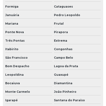
Formiga
Cataguases
Januária
Pedro Leopoldo
Mariana
Frutal
Ponte Nova
Pirapora
Três Pontas
Extrema
Itabirito
Congonhas
São Francisco
Campo Belo
Bom Despacho
Lagoa da Prata
Leopoldina
Guaxupé
Bocaiuva
Diamantina
Monte Carmelo
João Pinheiro
Igarapé
Santana do Paraíso