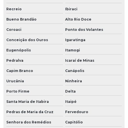
Recreio
Ibiraci
Bueno Brandão
Alto Rio Doce
Coroaci
Ponto dos Volantes
Conceição dos Ouros
Igaratinga
Eugenópolis
Itamogi
Pedralva
Icaraí de Minas
Capim Branco
Canápolis
Urucânia
Ninheira
Porto Firme
Delta
Santa Maria de Itabira
Itaipé
Pedras de Maria da Cruz
Fervedouro
Senhora dos Remédios
Capitólio