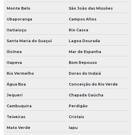
Monte Belo
São João das Missões
Ubaporanga
Campos Altos
Itatiaiuçu
Rio Casca
Santa Maria do Suaçuí
Lagoa Dourada
Ilicínea
Mar de Espanha
Itapeva
Bom Repouso
Rio Vermelho
Dores do Indaiá
Água Boa
Conceição do Rio Verde
Jequeri
Chapada Gaúcha
Cambuquira
Perdigão
Teixeiras
Cristais
Mato Verde
Iapu