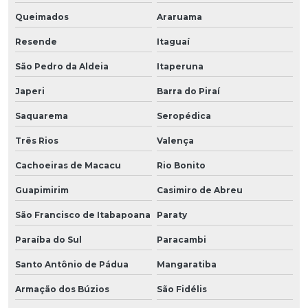
Queimados
Araruama
Resende
Itaguaí
São Pedro da Aldeia
Itaperuna
Japeri
Barra do Piraí
Saquarema
Seropédica
Três Rios
Valença
Cachoeiras de Macacu
Rio Bonito
Guapimirim
Casimiro de Abreu
São Francisco de Itabapoana
Paraty
Paraíba do Sul
Paracambi
Santo Antônio de Pádua
Mangaratiba
Armação dos Búzios
São Fidélis