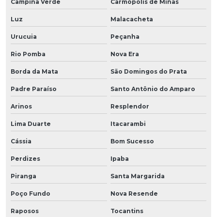
Campina Verde
Carmópolis de Minas
Luz
Malacacheta
Urucuia
Peçanha
Rio Pomba
Nova Era
Borda da Mata
São Domingos do Prata
Padre Paraíso
Santo Antônio do Amparo
Arinos
Resplendor
Lima Duarte
Itacarambi
Cássia
Bom Sucesso
Perdizes
Ipaba
Piranga
Santa Margarida
Poço Fundo
Nova Resende
Raposos
Tocantins