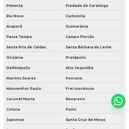
Pimenta
Piedade de Caratinga
Rio Novo
Carbonita
Araporã
Guimarânia
Passa Tempo
Campo Florido
Santa Rita de Caldas
Santa Bárbara do Leste
Orizânia
Pratápolis
Delfinópolis
Alto Jequitibá
Martins Soares
Pocrane
Monsenhor Paulo
Frei Inocêncio
Coronel Murta
Nazareno
Coluna
Pains
Japonvar
Santa Cruz de Minas