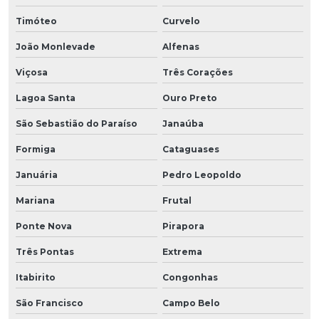
Timóteo
Curvelo
João Monlevade
Alfenas
Viçosa
Três Corações
Lagoa Santa
Ouro Preto
São Sebastião do Paraíso
Janaúba
Formiga
Cataguases
Januária
Pedro Leopoldo
Mariana
Frutal
Ponte Nova
Pirapora
Três Pontas
Extrema
Itabirito
Congonhas
São Francisco
Campo Belo