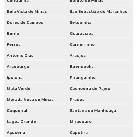
Centralina
Bonito de Minas
Bela Vista de Minas
São Sebastião do Maranhão
Dores de Campos
Setubinha
Berilo
Guaraciaba
Ferros
Carneirinho
Antônio Dias
Araújos
Arceburgo
Buenópolis
Ipuiúna
Piranguinho
Mata Verde
Cachoeira de Pajeú
Morada Nova de Minas
Prados
Coqueiral
Santana do Manhuaçu
Lagoa Grande
Miradouro
Açucena
Caputira