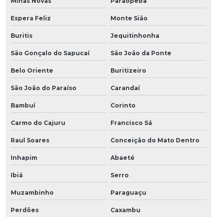
Minas Novas
Paraopeba
Espera Feliz
Monte Sião
Buritis
Jequitinhonha
São Gonçalo do Sapucaí
São João da Ponte
Belo Oriente
Buritizeiro
São João do Paraíso
Carandaí
Bambuí
Corinto
Carmo do Cajuru
Francisco Sá
Raul Soares
Conceição do Mato Dentro
Inhapim
Abaeté
Ibiá
Serro
Muzambinho
Paraguaçu
Perdões
Caxambu