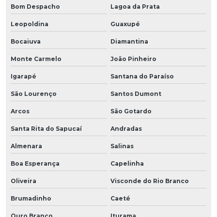
Bom Despacho
Lagoa da Prata
Leopoldina
Guaxupé
Bocaiuva
Diamantina
Monte Carmelo
João Pinheiro
Igarapé
Santana do Paraíso
São Lourenço
Santos Dumont
Arcos
São Gotardo
Santa Rita do Sapucaí
Andradas
Almenara
Salinas
Boa Esperança
Capelinha
Oliveira
Visconde do Rio Branco
Brumadinho
Caeté
Ouro Branco
Iturama