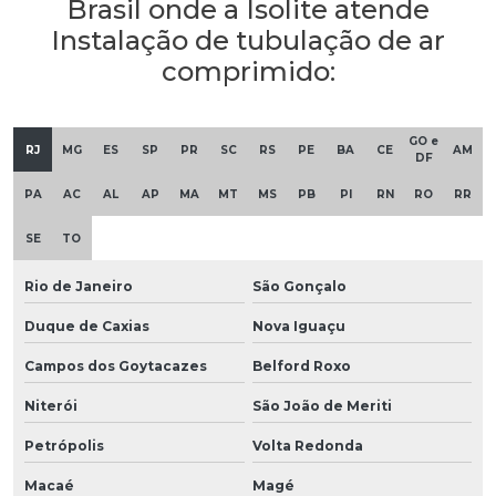
Brasil onde a Isolite atende
Instalação de tubulação de ar
comprimido:
GO e
RJ
MG
ES
SP
PR
SC
RS
PE
BA
CE
AM
DF
PA
AC
AL
AP
MA
MT
MS
PB
PI
RN
RO
RR
SE
TO
Rio de Janeiro
São Gonçalo
Duque de Caxias
Nova Iguaçu
Campos dos Goytacazes
Belford Roxo
Niterói
São João de Meriti
Petrópolis
Volta Redonda
Macaé
Magé