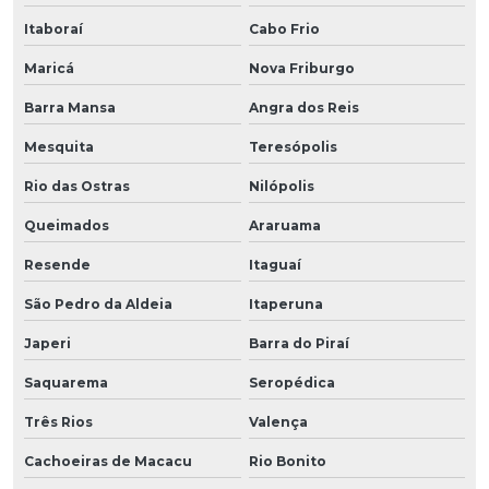
Itaboraí
Cabo Frio
Maricá
Nova Friburgo
Barra Mansa
Angra dos Reis
Mesquita
Teresópolis
Rio das Ostras
Nilópolis
Queimados
Araruama
Resende
Itaguaí
São Pedro da Aldeia
Itaperuna
Japeri
Barra do Piraí
Saquarema
Seropédica
Três Rios
Valença
Cachoeiras de Macacu
Rio Bonito