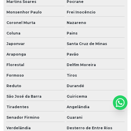
Martins Soares
Pocrane
Monsenhor Paulo
Frei Inocêncio
Coronel Murta
Nazareno
Coluna
Pains
Japonvar
Santa Cruz de Minas
Araponga
Pavão
Florestal
Delfim Moreira
Formoso
Tiros
Reduto
Durandé
São José da Barra
Guiricema
Tiradentes
Angelândia
Senador Firmino
Guarani
Verdelândia
Desterro de Entre Rios