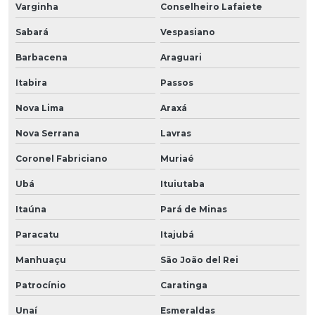
Varginha
Conselheiro Lafaiete
Sabará
Vespasiano
Barbacena
Araguari
Itabira
Passos
Nova Lima
Araxá
Nova Serrana
Lavras
Coronel Fabriciano
Muriaé
Ubá
Ituiutaba
Itaúna
Pará de Minas
Paracatu
Itajubá
Manhuaçu
São João del Rei
Patrocínio
Caratinga
Unaí
Esmeraldas