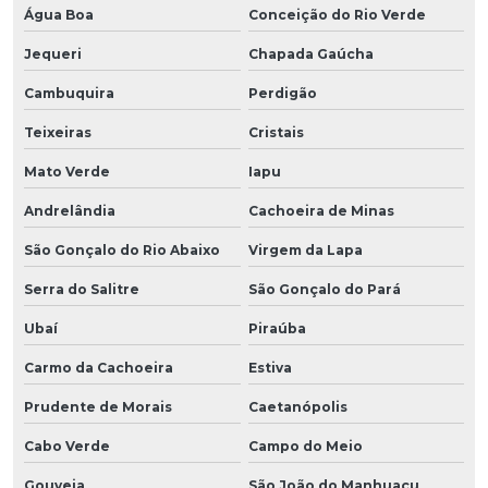
Água Boa
Conceição do Rio Verde
Jequeri
Chapada Gaúcha
Cambuquira
Perdigão
Teixeiras
Cristais
Mato Verde
Iapu
Andrelândia
Cachoeira de Minas
São Gonçalo do Rio Abaixo
Virgem da Lapa
Serra do Salitre
São Gonçalo do Pará
Ubaí
Piraúba
Carmo da Cachoeira
Estiva
Prudente de Morais
Caetanópolis
Cabo Verde
Campo do Meio
Gouveia
São João do Manhuaçu