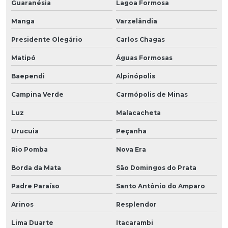
Guaranésia
Lagoa Formosa
Manga
Varzelândia
Presidente Olegário
Carlos Chagas
Matipó
Águas Formosas
Baependi
Alpinópolis
Campina Verde
Carmópolis de Minas
Luz
Malacacheta
Urucuia
Peçanha
Rio Pomba
Nova Era
Borda da Mata
São Domingos do Prata
Padre Paraíso
Santo Antônio do Amparo
Arinos
Resplendor
Lima Duarte
Itacarambi