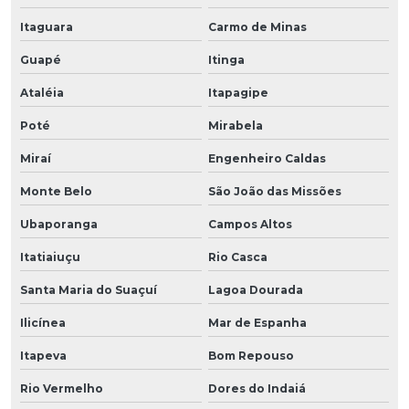
Itaguara
Carmo de Minas
Guapé
Itinga
Ataléia
Itapagipe
Poté
Mirabela
Miraí
Engenheiro Caldas
Monte Belo
São João das Missões
Ubaporanga
Campos Altos
Itatiaiuçu
Rio Casca
Santa Maria do Suaçuí
Lagoa Dourada
Ilicínea
Mar de Espanha
Itapeva
Bom Repouso
Rio Vermelho
Dores do Indaiá