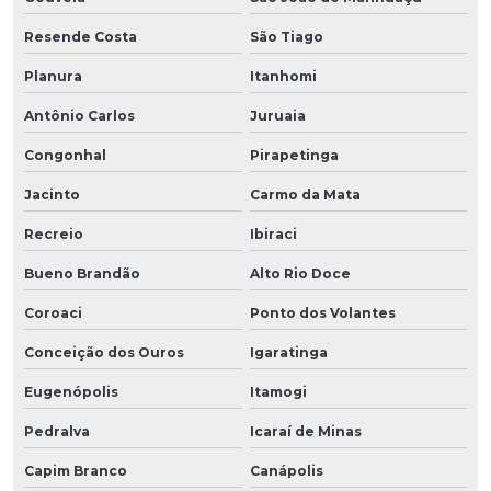
Resende Costa
São Tiago
Planura
Itanhomi
Antônio Carlos
Juruaia
Congonhal
Pirapetinga
Jacinto
Carmo da Mata
Recreio
Ibiraci
Bueno Brandão
Alto Rio Doce
Coroaci
Ponto dos Volantes
Conceição dos Ouros
Igaratinga
Eugenópolis
Itamogi
Pedralva
Icaraí de Minas
Capim Branco
Canápolis