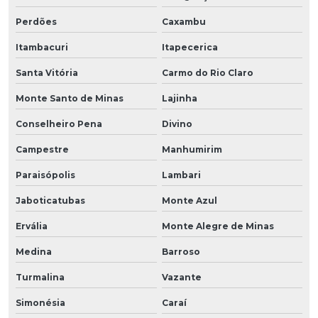
Perdões
Caxambu
Itambacuri
Itapecerica
Santa Vitória
Carmo do Rio Claro
Monte Santo de Minas
Lajinha
Conselheiro Pena
Divino
Campestre
Manhumirim
Paraisópolis
Lambari
Jaboticatubas
Monte Azul
Ervália
Monte Alegre de Minas
Medina
Barroso
Turmalina
Vazante
Simonésia
Caraí