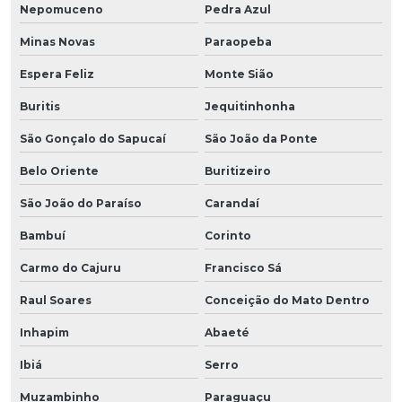
Nepomuceno
Pedra Azul
Minas Novas
Paraopeba
Espera Feliz
Monte Sião
Buritis
Jequitinhonha
São Gonçalo do Sapucaí
São João da Ponte
Belo Oriente
Buritizeiro
São João do Paraíso
Carandaí
Bambuí
Corinto
Carmo do Cajuru
Francisco Sá
Raul Soares
Conceição do Mato Dentro
Inhapim
Abaeté
Ibiá
Serro
Muzambinho
Paraguaçu