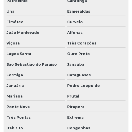
Patrocínio
Caratinga
Unaí
Esmeraldas
Timóteo
Curvelo
João Monlevade
Alfenas
Viçosa
Três Corações
Lagoa Santa
Ouro Preto
São Sebastião do Paraíso
Janaúba
Formiga
Cataguases
Januária
Pedro Leopoldo
Mariana
Frutal
Ponte Nova
Pirapora
Três Pontas
Extrema
Itabirito
Congonhas