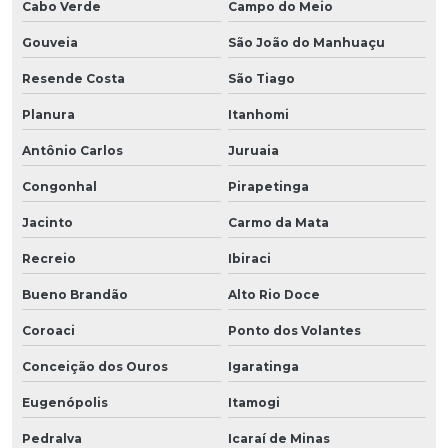
Cabo Verde
Campo do Meio
Gouveia
São João do Manhuaçu
Resende Costa
São Tiago
Planura
Itanhomi
Antônio Carlos
Juruaia
Congonhal
Pirapetinga
Jacinto
Carmo da Mata
Recreio
Ibiraci
Bueno Brandão
Alto Rio Doce
Coroaci
Ponto dos Volantes
Conceição dos Ouros
Igaratinga
Eugenópolis
Itamogi
Pedralva
Icaraí de Minas