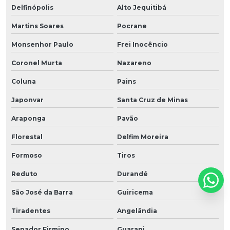
Delfinópolis
Alto Jequitibá
Martins Soares
Pocrane
Monsenhor Paulo
Frei Inocêncio
Coronel Murta
Nazareno
Coluna
Pains
Japonvar
Santa Cruz de Minas
Araponga
Pavão
Florestal
Delfim Moreira
Formoso
Tiros
Reduto
Durandé
São José da Barra
Guiricema
Tiradentes
Angelândia
Senador Firmino
Guarani