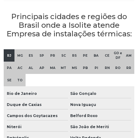
Principais cidades e regiões do
Brasil onde a Isolite atende
Empresa de instalações térmicas:
GO e
RJ
MG
ES
SP
PR
SC
RS
PE
BA
CE
AM
DF
PA
AC
AL
AP
MA
MT
MS
PB
PI
RN
RO
RR
SE
TO
Rio de Janeiro
São Gonçalo
Duque de Caxias
Nova Iguaçu
Campos dos Goytacazes
Belford Roxo
Niterói
São João de Meriti
Petrópolis
Volta Redonda