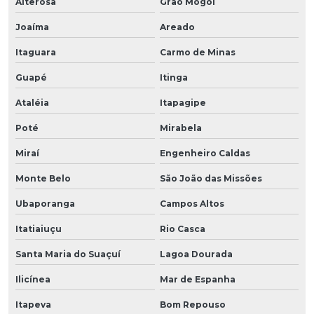
Alterosa
Grão Mogol
Joaíma
Areado
Itaguara
Carmo de Minas
Guapé
Itinga
Ataléia
Itapagipe
Poté
Mirabela
Miraí
Engenheiro Caldas
Monte Belo
São João das Missões
Ubaporanga
Campos Altos
Itatiaiuçu
Rio Casca
Santa Maria do Suaçuí
Lagoa Dourada
Ilicínea
Mar de Espanha
Itapeva
Bom Repouso