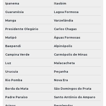
Ipanema
Itaobim
Guaranésia
Lagoa Formosa
Manga
Varzelândia
Presidente Olegário
Carlos Chagas
Matipó
Águas Formosas
Baependi
Alpinópolis
Campina Verde
Carmópolis de Minas
Luz
Malacacheta
Urucuia
Peçanha
Rio Pomba
Nova Era
Borda da Mata
São Domingos do Prata
Padre Paraíso
Santo Antônio do Amparo
Arinos
Resplendor