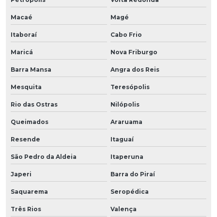
Macaé
Magé
Itaboraí
Cabo Frio
Maricá
Nova Friburgo
Barra Mansa
Angra dos Reis
Mesquita
Teresópolis
Rio das Ostras
Nilópolis
Queimados
Araruama
Resende
Itaguaí
São Pedro da Aldeia
Itaperuna
Japeri
Barra do Piraí
Saquarema
Seropédica
Três Rios
Valença