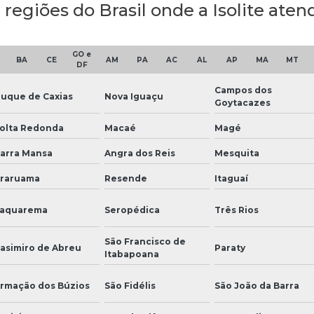
 regiões do Brasil onde a Isolite ate
GO e
BA
CE
AM
PA
AC
AL
AP
MA
MT
DF
Campos dos
uque de Caxias
Nova Iguaçu
Goytacazes
olta Redonda
Macaé
Magé
arra Mansa
Angra dos Reis
Mesquita
raruama
Resende
Itaguaí
aquarema
Seropédica
Três Rios
São Francisco de
asimiro de Abreu
Paraty
Itabapoana
rmação dos Búzios
São Fidélis
São João da Barra