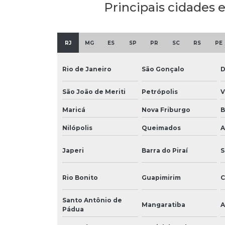
Principais cidades e
RJ
MG
ES
SP
PR
SC
RS
PE
Rio de Janeiro
São Gonçalo
D
São João de Meriti
Petrópolis
V
Maricá
Nova Friburgo
B
Nilópolis
Queimados
A
Japeri
Barra do Piraí
S
Rio Bonito
Guapimirim
C
Santo Antônio de
Mangaratiba
A
Pádua