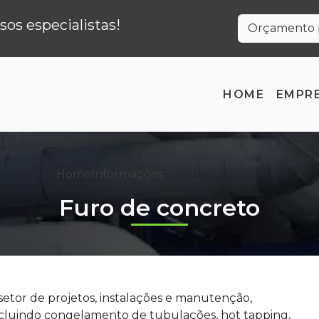
os especialistas!
Orçamento p
HOME
EMPR
Home
Informações
Furo de concreto
Furo de concreto
setor de projetos, instalações e manutenção,
ncluindo congelamento de tubulações, hot tapping,