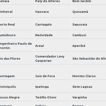
tatiaia
Paty do Alferes
Bom Jardim
inheiral
Itaocara
Quissamã
orto Real
Cantagalo
Sapucaia
umidouro
Natividade
Cambuci
ngenheiro Paulo de
Areal
Aperibé
rontin
Comendador Levy
io das Flores
São Sebastião do Alt
Gasparian
ontagem
Juiz de Fora
Montes Claros
ivinópolis
Ipatinga
Sete Lagoas
ouso Alegre
Teófilo Otoni
Varginha
raguari
Itabira
Passos