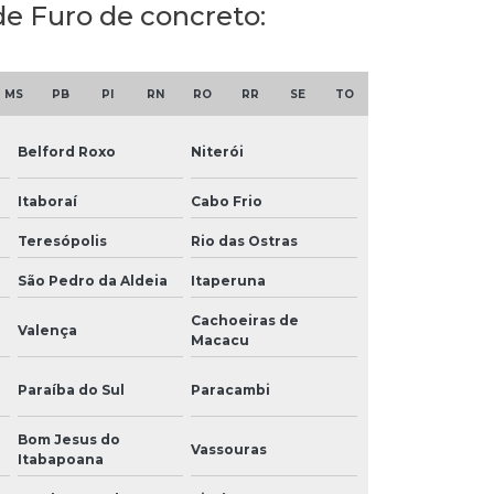
nde Furo de concreto:
MS
PB
PI
RN
RO
RR
SE
TO
Belford Roxo
Niterói
Itaboraí
Cabo Frio
Teresópolis
Rio das Ostras
São Pedro da Aldeia
Itaperuna
Cachoeiras de
Valença
Macacu
Paraíba do Sul
Paracambi
Bom Jesus do
Vassouras
Itabapoana