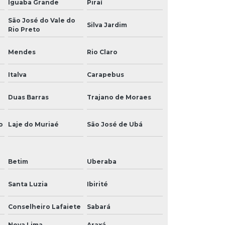
Iguaba Grande
Piraí
São José do Vale do
Silva Jardim
Rio Preto
Mendes
Rio Claro
Italva
Carapebus
Duas Barras
Trajano de Moraes
o
Laje do Muriaé
São José de Ubá
Betim
Uberaba
Santa Luzia
Ibirité
Conselheiro Lafaiete
Sabará
Nova Lima
Araxá