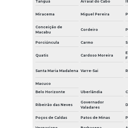
Tanguá
Arraial do Cabo
I
Miracema
Miguel Pereira
P
Conceição de
Cordeiro
P
Macabu
Porciúncula
Carmo
S
E
Quatis
Cardoso Moreira
F
Santa Maria Madalena
Varre-Sai
R
Macuco
Belo Horizonte
Uberlândia
C
Governador
Ribeirão das Neves
D
Valadares
Poços de Caldas
Patos de Minas
P
Vespasiano
Barbacena
A