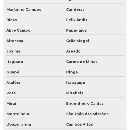
Martinho Campos
Candeias
Bicas
Felixlândia
Abre Campo
Papagaios
Alterosa
Grão Mogol
Joaíma
Areado
Itaguara
Carmo de Minas
Guapé
Itinga
Ataléia
Itapagipe
Poté
Mirabela
Miraí
Engenheiro Caldas
Monte Belo
São João das Missões
Ubaporanga
Campos Altos