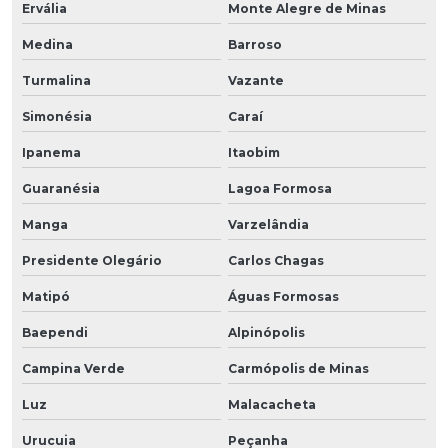
Ervália
Monte Alegre de Minas
Medina
Barroso
Turmalina
Vazante
Simonésia
Caraí
Ipanema
Itaobim
Guaranésia
Lagoa Formosa
Manga
Varzelândia
Presidente Olegário
Carlos Chagas
Matipó
Águas Formosas
Baependi
Alpinópolis
Campina Verde
Carmópolis de Minas
Luz
Malacacheta
Urucuia
Peçanha