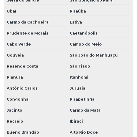
Serra do Salitre
São Gonçalo do Pará
Ubaí
Piraúba
Carmo da Cachoeira
Estiva
Prudente de Morais
Caetanópolis
Cabo Verde
Campo do Meio
Gouveia
São João do Manhuaçu
Resende Costa
São Tiago
Planura
Itanhomi
Antônio Carlos
Juruaia
Congonhal
Pirapetinga
Jacinto
Carmo da Mata
Recreio
Ibiraci
Bueno Brandão
Alto Rio Doce