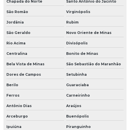
Chapada do Norte
Santo Antônio do Jacinto
São Romão
Virginópolis
Jordânia
Rubim
São Geraldo
Novo Oriente de Minas
Rio Acima
Divisópolis
Centralina
Bonito de Minas
Bela Vista de Minas
São Sebastião do Maranhão
Dores de Campos
Setubinha
Berilo
Guaraciaba
Ferros
Carneirinho
Antônio Dias
Araújos
Arceburgo
Buenópolis
Ipuiúna
Piranguinho