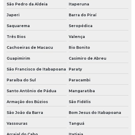
São Pedro da Aldeia
Itaperuna
Japeri
Barra do Piraí
Saquarema
Seropédica
Três Rios
Valença
Cachoeiras de Macacu
Rio Bonito
Guapimirim
Casimiro de Abreu
São Francisco de Itabapoana
Paraty
Paraíba do Sul
Paracambi
Santo Antônio de Pádua
Mangaratiba
Armação dos Búzios
São Fidélis
São João da Barra
Bom Jesus do Itabapoana
Vassouras
Tanguá
Arraial do Cabo
Itatiaia