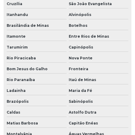
Cruzília
São João Evangelista
Itanhandu
Alvinópolis
Brasilândia de Minas
Botelhos
Itamonte
Entre Rios de Minas
Tarumirim
Capinópolis
Rio Piracicaba
Nova Ponte
Bom Jesus do Galho
Fronteira
Rio Paranaíba
Itaú de Minas
Ladainha
Maria da Fé
Brazópolis
Sabinópolis
Caldas
Astolfo Dutra
Matias Barbosa
Capitão Enéas
Montalvânia
Águas Vermelhas