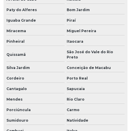
Paty do Alferes
Bom Jardim
Iguaba Grande
Piraí
Miracema
Miguel Pereira
Pinheiral
Itaocara
São José do Vale do Rio
Quissamã
Preto
Silva Jardim
Conceição de Macabu
Cordeiro
Porto Real
Cantagalo
Sapucaia
Mendes
Rio Claro
Porciúncula
Carmo
Sumidouro
Natividade
Cambuci
Italva