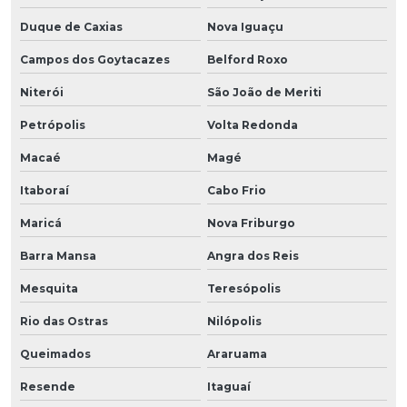
Duque de Caxias
Nova Iguaçu
Campos dos Goytacazes
Belford Roxo
Niterói
São João de Meriti
Petrópolis
Volta Redonda
Macaé
Magé
Itaboraí
Cabo Frio
Maricá
Nova Friburgo
Barra Mansa
Angra dos Reis
Mesquita
Teresópolis
Rio das Ostras
Nilópolis
Queimados
Araruama
Resende
Itaguaí