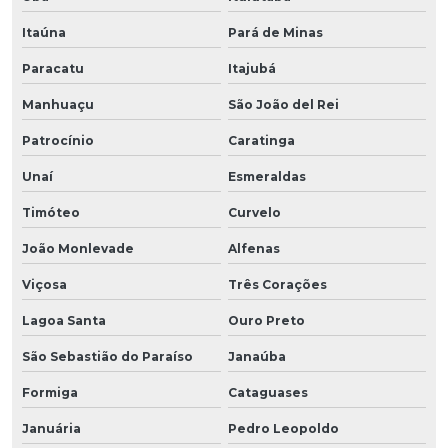
Itaúna
Pará de Minas
Paracatu
Itajubá
Manhuaçu
São João del Rei
Patrocínio
Caratinga
Unaí
Esmeraldas
Timóteo
Curvelo
João Monlevade
Alfenas
Viçosa
Três Corações
Lagoa Santa
Ouro Preto
São Sebastião do Paraíso
Janaúba
Formiga
Cataguases
Januária
Pedro Leopoldo