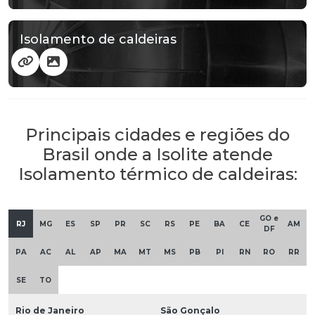
Isolamento de caldeiras
Principais cidades e regiões do
Brasil onde a Isolite atende
Isolamento térmico de caldeiras:
GO e
RJ
MG
ES
SP
PR
SC
RS
PE
BA
CE
AM
DF
PA
AC
AL
AP
MA
MT
MS
PB
PI
RN
RO
RR
SE
TO
Rio de Janeiro
São Gonçalo