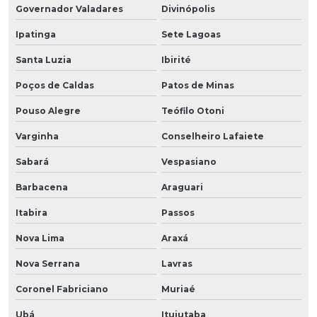
Governador Valadares
Divinópolis
Ipatinga
Sete Lagoas
Santa Luzia
Ibirité
Poços de Caldas
Patos de Minas
Pouso Alegre
Teófilo Otoni
Varginha
Conselheiro Lafaiete
Sabará
Vespasiano
Barbacena
Araguari
Itabira
Passos
Nova Lima
Araxá
Nova Serrana
Lavras
Coronel Fabriciano
Muriaé
Ubá
Ituiutaba