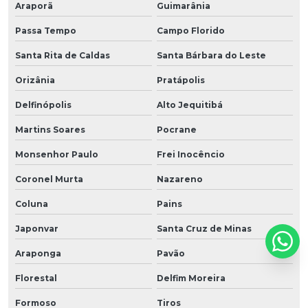
Araporã
Guimarânia
Passa Tempo
Campo Florido
Santa Rita de Caldas
Santa Bárbara do Leste
Orizânia
Pratápolis
Delfinópolis
Alto Jequitibá
Martins Soares
Pocrane
Monsenhor Paulo
Frei Inocêncio
Coronel Murta
Nazareno
Coluna
Pains
Japonvar
Santa Cruz de Minas
Araponga
Pavão
Florestal
Delfim Moreira
Formoso
Tiros