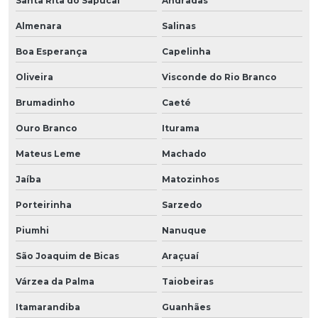
Santa Rita do Sapucaí
Andradas
Almenara
Salinas
Boa Esperança
Capelinha
Oliveira
Visconde do Rio Branco
Brumadinho
Caeté
Ouro Branco
Iturama
Mateus Leme
Machado
Jaíba
Matozinhos
Porteirinha
Sarzedo
Piumhi
Nanuque
São Joaquim de Bicas
Araçuaí
Várzea da Palma
Taiobeiras
Itamarandiba
Guanhães