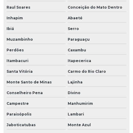
Raul Soares
Conceição do Mato Dentro
Inhapim
Abaeté
Ibiá
Serro
Muzambinho
Paraguaçu
Perdões
Caxambu
Itambacuri
Itapecerica
Santa Vitória
Carmo do Rio Claro
Monte Santo de Minas
Lajinha
Conselheiro Pena
Divino
Campestre
Manhumirim
Paraisópolis
Lambari
Jaboticatubas
Monte Azul